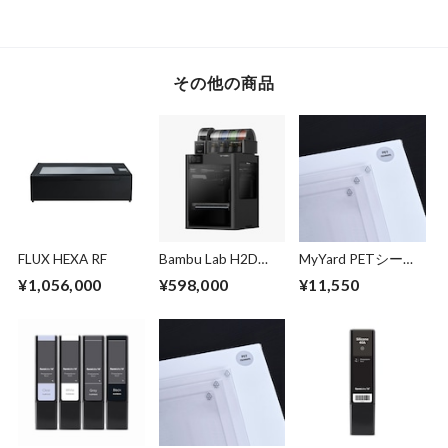
その他の商品
FLUX HEXA RF
Bambu Lab H2D
MyYard PETシート
Pro（AMS 2 Pro &
（透明）：
¥1,056,000
¥598,000
¥11,550
AMS HT 付）3Dプ
300x500mm 0.8mm
リンター
厚