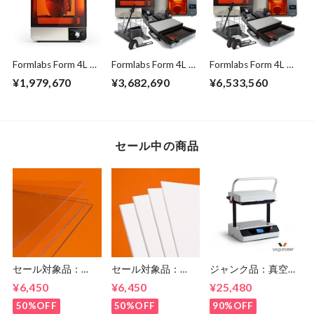
Formlabs Form 4L ベ
Formlabs Form 4L コ
Formlabs Form 4L プ
ーシックパッケージ
ンプリートパッケー
レミアムパッケージ
¥1,979,670
¥3,682,690
¥6,533,560
ジ
セール中の商品
セール対象品：
セール対象品：
ジャンク品：真空成
Vaquform 専用シー
Vaquform 専用シー
形機 Vaquform DT2
¥6,450
¥6,450
¥25,480
ト PETG 透明
ト HIPS 白
50%OFF
50%OFF
90%OFF