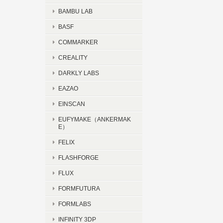
BAMBU LAB
BASF
COMMARKER
CREALITY
DARKLY LABS
EAZAO
EINSCAN
EUFYMAKE（ANKERMAK
E）
FELIX
FLASHFORGE
FLUX
FORMFUTURA
FORMLABS
INFINITY 3DP