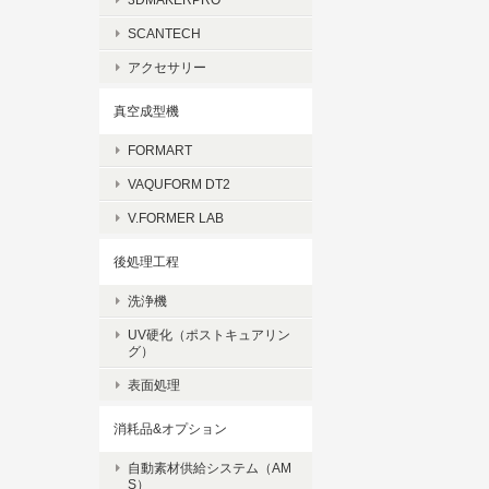
SCANTECH
アクセサリー
真空成型機
FORMART
VAQUFORM DT2
V.FORMER LAB
後処理工程
洗浄機
UV硬化（ポストキュアリン
グ）
表面処理
消耗品&オプション
自動素材供給システム（AM
S）