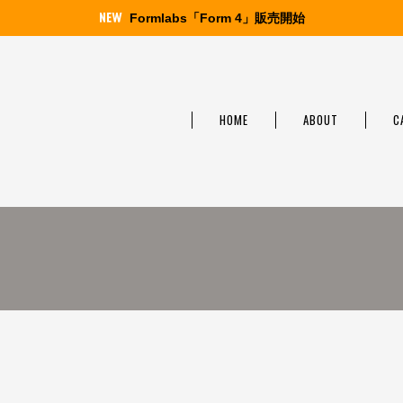
Formlabs「Form 4」販売開始
HOME
ABOUT
C