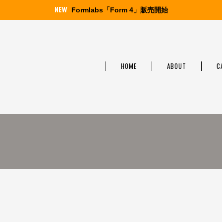
Formlabs「Form 4」販売開始
HOME
ABOUT
C