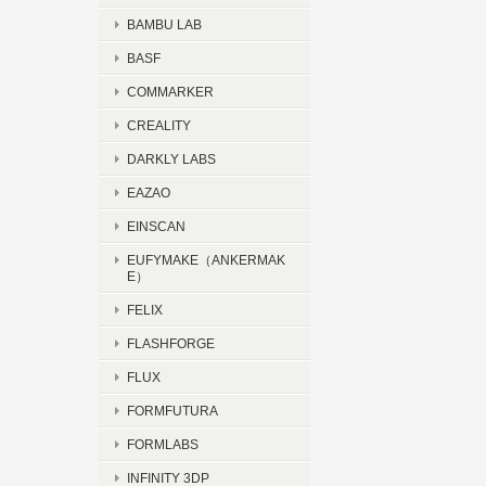
BAMBU LAB
BASF
COMMARKER
CREALITY
DARKLY LABS
EAZAO
EINSCAN
EUFYMAKE（ANKERMAK
E）
FELIX
FLASHFORGE
FLUX
FORMFUTURA
FORMLABS
INFINITY 3DP