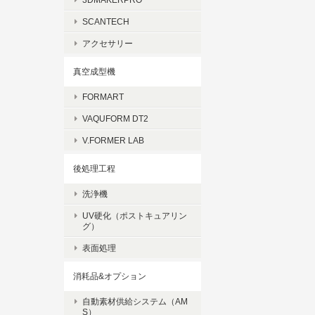
SCANTECH
アクセサリー
真空成型機
FORMART
VAQUFORM DT2
V.FORMER LAB
後処理工程
洗浄機
UV硬化（ポストキュアリン
グ）
表面処理
消耗品&オプション
自動素材供給システム（AM
S）