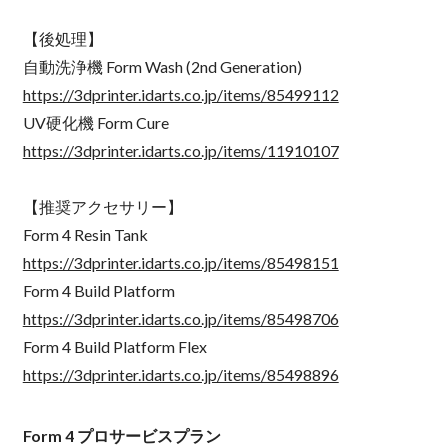
【後処理】
自動洗浄機 Form Wash (2nd Generation)
https://3dprinter.idarts.co.jp/items/85499112
UV硬化機 Form Cure
https://3dprinter.idarts.co.jp/items/11910107
【推奨アクセサリー】
Form 4 Resin Tank
https://3dprinter.idarts.co.jp/items/85498151
Form 4 Build Platform
https://3dprinter.idarts.co.jp/items/85498706
Form 4 Build Platform Flex
https://3dprinter.idarts.co.jp/items/85498896
Form 4 プロサービスプラン