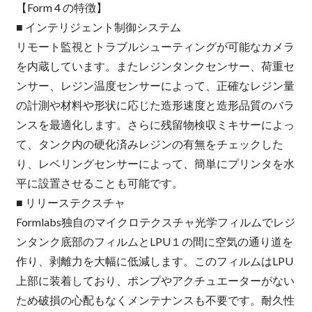
【Form 4 の特徴】
■ インテリジェント制御システム
リモート監視とトラブルシューティングが可能なカメラ
を内蔵しています。またレジンタンクセンサー、荷重セ
ンサー、レジン温度センサーによって、正確なレジン量
の計測や材料や形状に応じた造形速度と造形品質のバラ
ンスを最適化します。さらに残留物検収ミキサーによっ
て、タンク内の硬化済みレジンの有無をチェックした
り、レベリングセンサーによって、簡単にプリンタを水
平に設置させることも可能です。
■ リリーステクスチャ
Formlabs独自のマイクロテクスチャ光学フィルムでレジ
ンタンク底部のフィルムとLPU１の間に空気の通り道を
作り、剥離力を大幅に低減します。このフィルムはLPU
上部に装着しており、ポンプやアクチュエーターがない
ため破損の心配もなくメンテナンスも不要です。耐久性