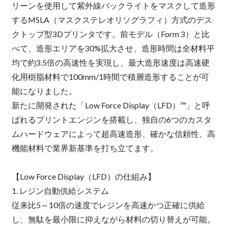
リーンを使用して紫外線バックライトをマスクして造形
するMSLA（マスクステレオリソグラフィ）方式のデス
クトップ型3Dプリンタです。前モデル（Form 3）と比
べて、造形エリアを30%拡大させ、造形時間は全材料平
均で約3.5倍の高速性を実現し、最大造形速度は高速硬
化用樹脂材料で100mm/1時間で積層造形することが可
能になりました。
新たに開発された「Low Force Display（LFD）™」と呼
ばれるプリントエンジンを搭載し、独自の6つのカスタ
ムハードウェアによって超高速造形、確かな信頼性、高
機能材料で業界新基準を打ち立てます。
【Low Force Display（LFD）の仕組み】
1. レジン自動供給システム
従来比5～10倍の速度でレジンを高速かつ正確に供給
し、無駄を最小限に抑えながら材料の切り替えが可能。