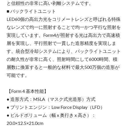
と信頼性の非常に高い剥離システムです。
■ バックライトユニット
LED60個の高出力光をコリメートレンズと呼ばれる特殊
なレンズで均一に照射することで均一かつ平行な照射を
実現しています。Form4が照射する光は高出力で高速積
層を実現し、平行照射で一貫した造形精度を実現しま
す。統合型冷却システムにより、バックライトユニット
の耐久性が非常に高く、照射時間にして6000時間、積
層数に換算すると一般的な材料で最大500万個の造形が
可能です。
【Form 4 基本性能】
● 造形方式：MSLA（マスク式光造形）方式
● プリントエンジン：Low Force Display（LFD）
● ビルドボリューム（幅 x 奥行き x 高さ）：
20.0×12.5×21.0cm