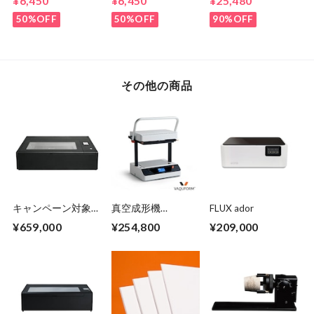
¥6,450
¥6,450
¥25,480
ト PETG 透明
ト HIPS 白
50%OFF
50%OFF
90%OFF
その他の商品
キャンペーン対象
真空成形機
FLUX ador
品：FULX Beambox
Vaquform DT2
¥659,000
¥254,800
¥209,000
II - 2