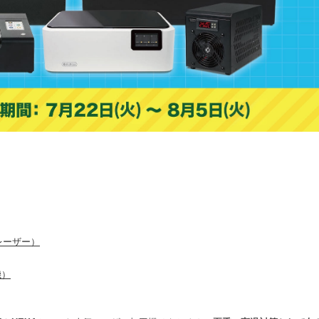
レーザー）
機）