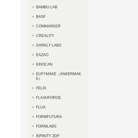
BAMBU LAB
BASF
COMMARKER
CREALITY
DARKLY LABS
EAZAO
EINSCAN
EUFYMAKE（ANKERMAK
E）
FELIX
FLASHFORGE
FLUX
FORMFUTURA
FORMLABS
INFINITY 3DP