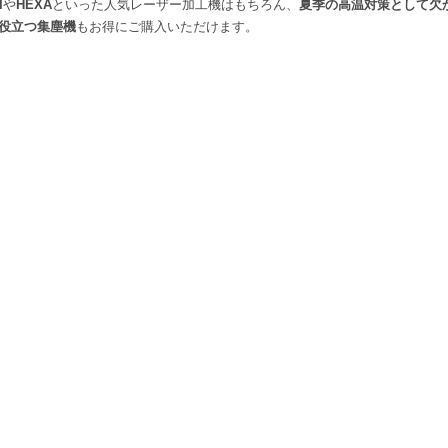
I
や
HEXA
といった人気レーザー加工機はもちろん、
夏季の高温対策として欠
役立つ集塵機
もお得にご購入いただけます。