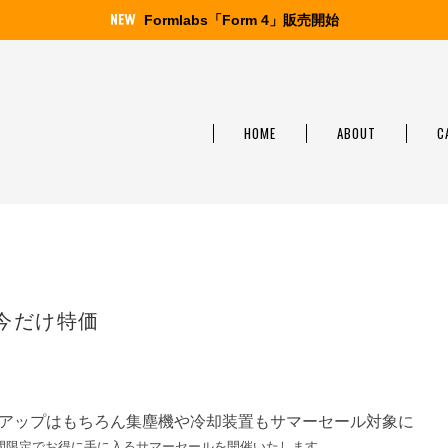
Formlabs「Form 4」販売開始
HOME
ABOUT
C
が今だけ特価
ンアップはもちろん集塵機や冷却装置もサマーセール対象に
間限定でお得に手に入るサマーセールを開催いたします。