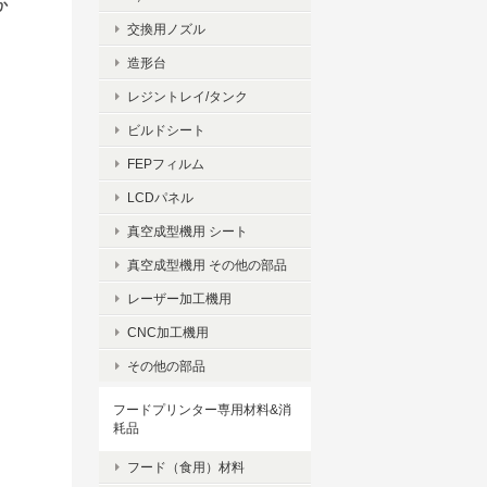
か
交換用ノズル
造形台
レジントレイ/タンク
ビルドシート
FEPフィルム
LCDパネル
真空成型機用 シート
真空成型機用 その他の部品
レーザー加工機用
CNC加工機用
その他の部品
フードプリンター専用材料&消
耗品
フード（食用）材料