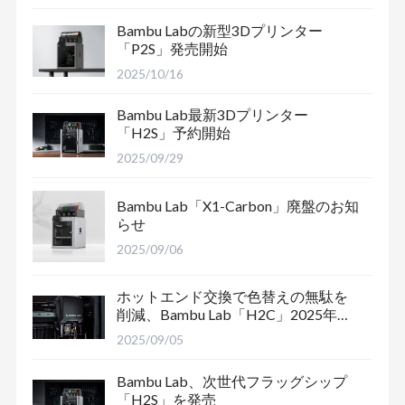
Bambu Labの新型3Dプリンター
「P2S」発売開始
2025/10/16
Bambu Lab最新3Dプリンター
「H2S」予約開始
2025/09/29
Bambu Lab「X1-Carbon」廃盤のお知
らせ
2025/09/06
ホットエンド交換で色替えの無駄を
削減、Bambu Lab「H2C」2025年末
出荷予定
2025/09/05
Bambu Lab、次世代フラッグシップ
「H2S」を発売