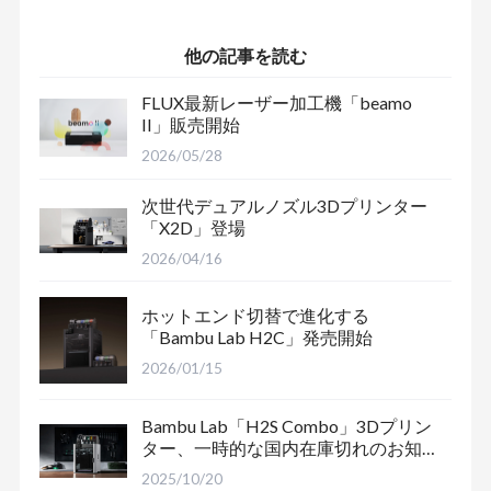
&「mycusini」専
用チョコレート材
他の記事を読む
料
FLUX最新レーザー加工機「beamo
II」販売開始
2026/05/28
次世代デュアルノズル3Dプリンター
「X2D」登場
2026/04/16
ホットエンド切替で進化する
「Bambu Lab H2C」発売開始
2026/01/15
Bambu Lab「H2S Combo」3Dプリン
ター、一時的な国内在庫切れのお知
らせ
2025/10/20