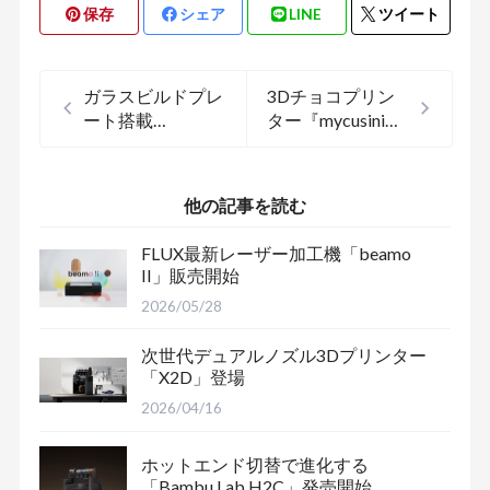
保存
シェア
LINE
ツイート
ガラスビルドプレ
3Dチョコプリン
ート搭載
ター『mycusini
「Adventurer 4
2.0』
Lite」発売開始
他の記事を読む
FLUX最新レーザー加工機「beamo
II」販売開始
2026/05/28
次世代デュアルノズル3Dプリンター
「X2D」登場
2026/04/16
ホットエンド切替で進化する
「Bambu Lab H2C」発売開始