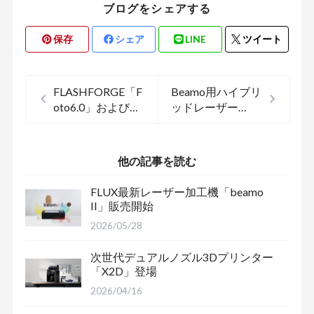
ブログをシェアする
保存
シェア
LINE
ツイート
FLASHFORGE「F
Beamo用ハイブリ
oto6.0」および
ッドレーザー
「Foto8.9」値下
（Diode Laser）取
げのお知らせ
り付け方と利用方
法
他の記事を読む
FLUX最新レーザー加工機「beamo
II」販売開始
2026/05/28
次世代デュアルノズル3Dプリンター
「X2D」登場
2026/04/16