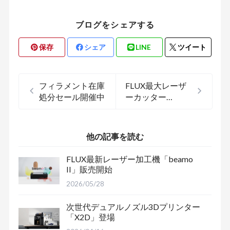
ブログをシェアする
保存
シェア
LINE
ツイート
フィラメント在庫
FLUX最大レーザ
処分セール開催中
ーカッター
「HEXA」販売開
始
他の記事を読む
FLUX最新レーザー加工機「beamo
II」販売開始
2026/05/28
次世代デュアルノズル3Dプリンター
「X2D」登場