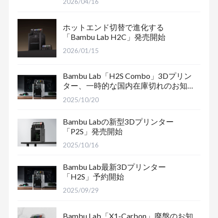
2026/04/16
ホットエンド切替で進化する
「Bambu Lab H2C」発売開始
2026/01/15
Bambu Lab「H2S Combo」3Dプリン
ター、一時的な国内在庫切れのお知
らせ
2025/10/20
Bambu Labの新型3Dプリンター
「P2S」発売開始
2025/10/16
Bambu Lab最新3Dプリンター
「H2S」予約開始
2025/09/29
Bambu Lab「X1-Carbon」廃盤のお知