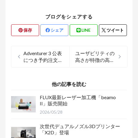
ブログをシェアする
保存
シェア
LINE
ツイート
Adventurer 3 公表
ユーザビリティの
につき予約注文再
高さが特徴の高精
開
度3Dプリンタ
「Form 2」
他の記事を読む
FLUX最新レーザー加工機「beamo
II」販売開始
2026/05/28
次世代デュアルノズル3Dプリンター
「X2D」登場