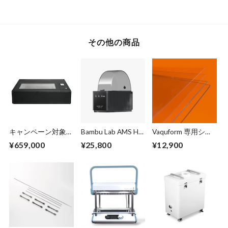
その他の商品
キャンペーン対象
Bambu Lab AMS HT
Vaquform 専用シー
品：FULX Beambox
- フィラメント乾燥
ト PETG 透明
¥659,000
¥25,800
¥12,900
II - 2
システム