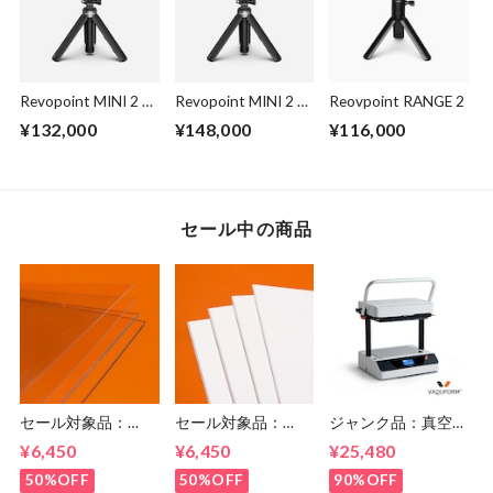
Revopoint MINI 2 ス
Revopoint MINI 2 ア
Reovpoint RANGE 2
タンダードセット
ドバンスセット
¥132,000
¥148,000
¥116,000
セール中の商品
セール対象品：
セール対象品：
ジャンク品：真空成
Vaquform 専用シー
Vaquform 専用シー
形機 Vaquform DT2
¥6,450
¥6,450
¥25,480
ト PETG 透明
ト HIPS 白
50%OFF
50%OFF
90%OFF