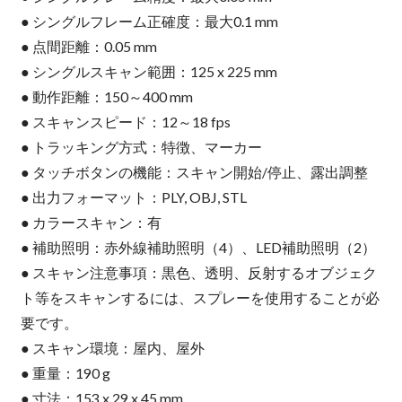
● シングルフレーム正確度：最大0.1 mm
● 点間距離：0.05 mm
● シングルスキャン範囲：125 x 225 mm
● 動作距離：150～400 mm
● スキャンスピード：12～18 fps
● トラッキング方式：特徴、マーカー
● タッチボタンの機能：スキャン開始/停止、露出調整
● 出力フォーマット：PLY, OBJ, STL
● カラースキャン：有
● 補助照明：赤外線補助照明（4）、LED補助照明（2）
● スキャン注意事項：黒色、透明、反射するオブジェク
ト等をスキャンするには、スプレーを使用することが必
要です。
● スキャン環境：屋内、屋外
● 重量：190 g
● 寸法：153 x 29 x 45 mm