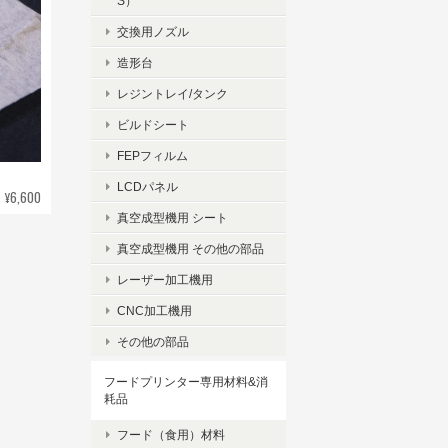
S）
交換用ノズル
造形台
レジントレイ/タンク
ビルドシート
FEPフィルム
LCDパネル
¥6,600
真空成型機用 シート
真空成型機用 その他の部品
レーザー加工機用
CNC加工機用
その他の部品
フードプリンター専用材料&消
耗品
フード（食用）材料