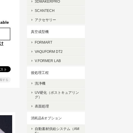
3DMAKERPRO
SCANTECH
アクセサリー
lable
真空成型機
FORMART
け
VAQUFORM DT2
V.FORMER LAB
後処理工程
報する
洗浄機
UV硬化（ポストキュアリン
グ）
表面処理
消耗品&オプション
自動素材供給システム（AM