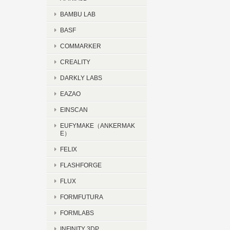
BAMBU LAB
BASF
COMMARKER
CREALITY
DARKLY LABS
EAZAO
EINSCAN
EUFYMAKE（ANKERMAK
E）
FELIX
FLASHFORGE
FLUX
FORMFUTURA
FORMLABS
INFINITY 3DP