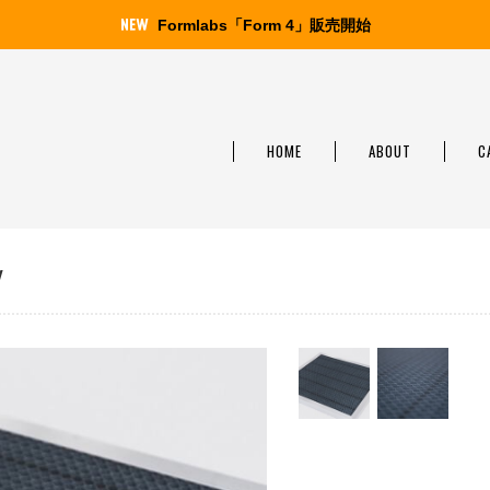
Formlabs「Form 4」販売開始
HOME
ABOUT
C
W