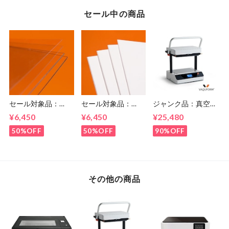
セール中の商品
セール対象品：
セール対象品：
ジャンク品：真空成
Vaquform 専用シー
Vaquform 専用シー
形機 Vaquform DT2
¥6,450
¥6,450
¥25,480
ト PETG 透明
ト HIPS 白
50%OFF
50%OFF
90%OFF
その他の商品