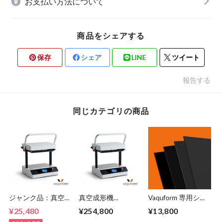
お支払い方法について
商品をシェアする
保存
シェア
LINE
ツイート
報告する
同じカテゴリの商品
ジャンク品：真空成
真空成形機
Vaquform 専用シー
形機 Vaquform DT2
Vaquform DT2
ト HIPS 黒
¥25,480
¥254,800
¥13,800