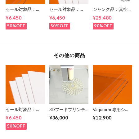
セール対象品：
セール対象品：
ジャンク品：真空成
Vaquform 専用シー
Vaquform 専用シー
形機 Vaquform DT2
¥6,450
¥6,450
¥25,480
ト PETG 透明
ト HIPS 白
50%OFF
50%OFF
90%OFF
その他の商品
セール対象品：
3Dフードプリンテ
Vaquform 専用シー
Vaquform 専用シー
ィング・デモンスト
ト PETG 透明
¥6,450
¥36,000
¥12,900
ト HIPS 白
レーションの申込み
50%OFF