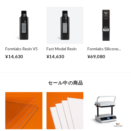
Formlabs Resin V5
Fast Model Resin
Formlabs Silicone
40A レジン
¥14,630
¥14,630
¥69,080
セール中の商品