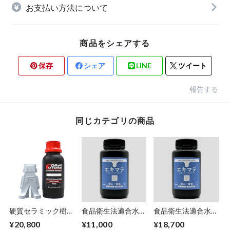
お支払い方法について
商品をシェアする
保存
シェア
LINE
ツイート
報告する
同じカテゴリの商品
硬質セラミック樹脂
食品衛生法適合水洗
食品衛生法適合水洗
750ml
いレジン『エキマテ
いレジン『エキマテ
¥20,800
¥11,000
¥18,700
500g』
1000g』