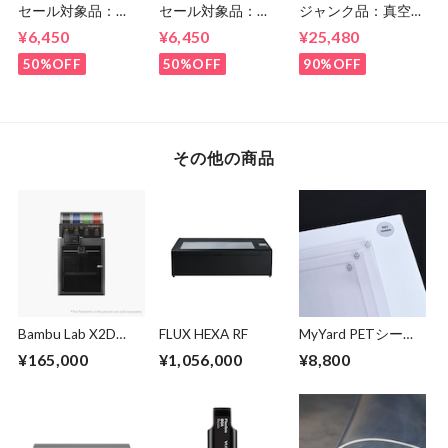
セール対象品：
セール対象品：
ジャンク品：真空成
Vaquform 専用シー
Vaquform 専用シー
形機 Vaquform DT2
¥6,450
¥6,450
¥25,480
ト PETG 透明
ト HIPS 白
50%OFF
50%OFF
90%OFF
その他の商品
Bambu Lab X2D
FLUX HEXA RF
MyYard PETシート
Combo（AMS 2 Pro
（透明）：
¥165,000
¥1,056,000
¥8,800
付）3Dプリンター
205x300mm 0.5ｍ
ｍ厚