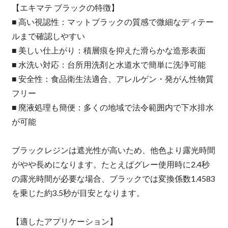
【エキマテ ブラックの特徴】
■ 高い視認性：マットブラックの質感で微細なディテー
ルまで確認しやすい
■ 美しい仕上がり：積層痕を抑えた滑らかな造形表面
■ 水洗い対応：台所用洗剤と水道水で簡単に洗浄可能
■ 安全性：食品衛生法適合、アレルゲン・発がん性物質
フリー
■ 廃液処理も簡便：多くの地域で法令範囲内で下水排水
が可能
ブラックレジンは遮光性が高いため、他色より露光時間
がやや長めになります。たとえばグレー使用時に2.4秒
の露光時間が必要な場合、ブラックでは変換係数1.4583
を乗じた約3.5秒が目安となります。
【適したアプリケーション】