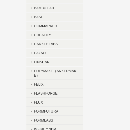
BAMBU LAB
BASF
COMMARKER
CREALITY
DARKLY LABS
EAZAO
EINSCAN
EUFYMAKE（ANKERMAK
E）
FELIX
FLASHFORGE
FLUX
FORMFUTURA
FORMLABS
INFINITY 3DP