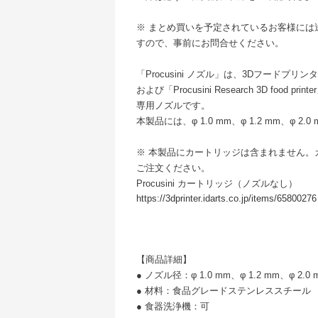
※ まとめ買いを予定されているお客様には
すので、事前にお問合せください。
「Procusini ノズル」は、3Dフードプリンター「Proc
および「Procusini Research 3D foo
専用ノズルです。
本製品には、φ 1.0 mm、φ 1.2 mm、φ 
※ 本製品にカートリッジは含まれません。
ご注文ください。
Procusini カートリッジ（ノズルなし）
https://3dprinter.idarts.co.jp/items/65800276
【商品詳細】
● ノズル径：φ 1.0 mm、φ 1.2 mm、φ 2.0
● 材料：食品グレードステンレススチール
● 食器洗浄機：可