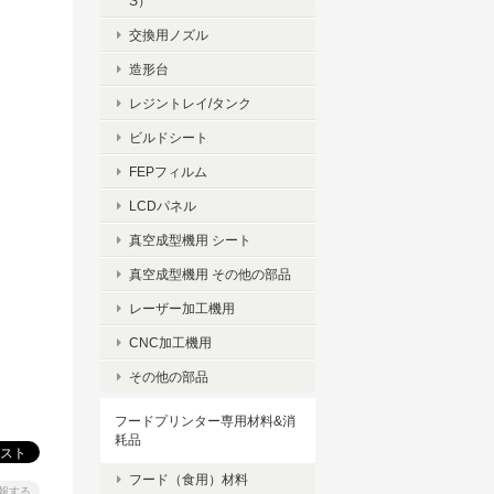
S）
交換用ノズル
造形台
レジントレイ/タンク
ビルドシート
FEPフィルム
LCDパネル
真空成型機用 シート
真空成型機用 その他の部品
レーザー加工機用
CNC加工機用
その他の部品
フードプリンター専用材料&消
耗品
フード（食用）材料
報する