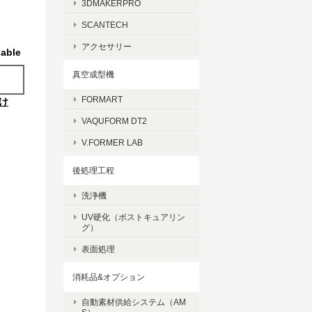
3DMAKERPRO
SCANTECH
アクセサリー
lable
真空成型機
FORMART
け
VAQUFORM DT2
V.FORMER LAB
後処理工程
洗浄機
UV硬化（ポストキュアリン
グ）
表面処理
消耗品&オプション
自動素材供給システム（AM